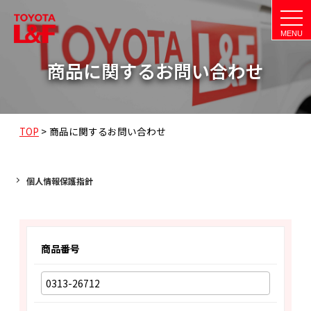
t
o
g
g
l
商品に関するお問い合わせ
e
n
a
v
i
g
a
TOP
>
商品に関するお問い合わせ
t
i
o
n
個人情報保護指針
商品番号