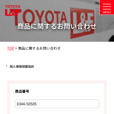
t
o
g
g
l
商品に関するお問い合わせ
e
n
a
v
i
g
a
TOP
>
商品に関するお問い合わせ
t
i
o
n
個人情報保護指針
商品番号