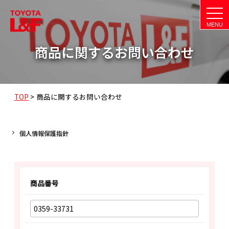
t
o
g
g
l
商品に関するお問い合わせ
e
n
a
v
i
g
a
TOP
>
商品に関するお問い合わせ
t
i
o
n
個人情報保護指針
商品番号