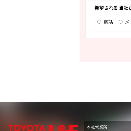
希望される 当社
電話
メ
本社営業所