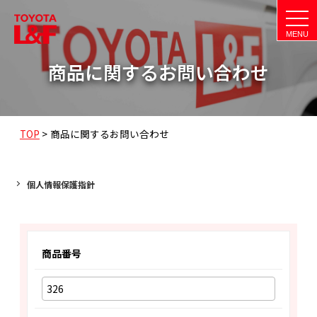
t
o
g
g
l
商品に関するお問い合わせ
e
n
a
v
i
g
a
TOP
>
商品に関するお問い合わせ
t
i
o
n
個人情報保護指針
商品番号