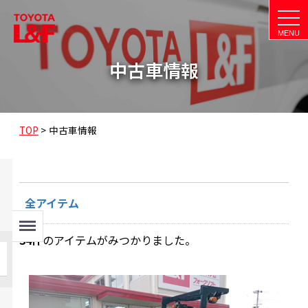
t
o
g
g
l
中古車情報
e
n
a
v
i
g
a
TOP
>
中古車情報
t
i
o
n
全アイテム
Menu
34
件
のアイテムがみつかりました。