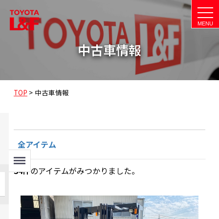
t
o
g
g
l
中古車情報
e
n
a
v
i
g
a
TOP
>
中古車情報
t
i
o
n
全アイテム
Menu
34
件
のアイテムがみつかりました。