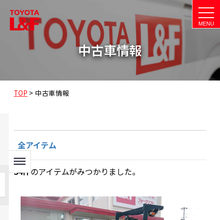
t
o
g
g
l
中古車情報
e
n
a
v
i
g
a
TOP
>
中古車情報
t
i
o
n
全アイテム
Menu
34
件
のアイテムがみつかりました。