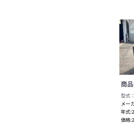
商品番
型式：
メーカ
年式:
価格: