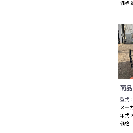
価格:
商品番
型式：
メーカ
年式:
価格: