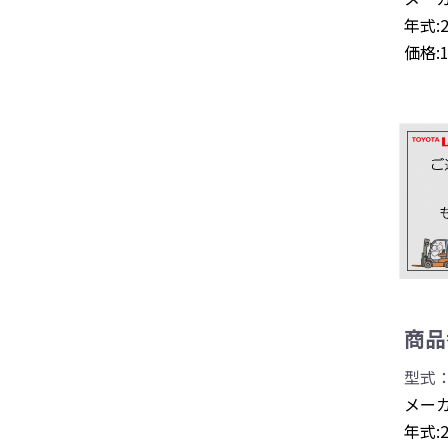
年式:
価格:
商品番
型式：
メーカ
年式: