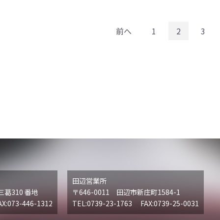
前へ
1
2
3
田辺営業所
三葛310 番地
〒646-0011 田辺市新庄町1584-1
X:073-446-1312
TEL:0739-23-1763 FAX:0739-25-0031