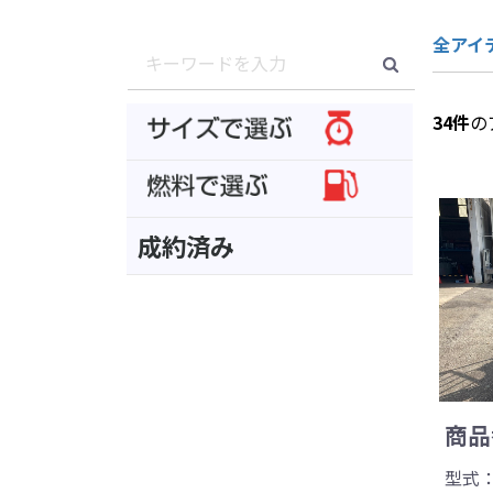
全アイ
34
件
の
成約済み
商品番
型式：