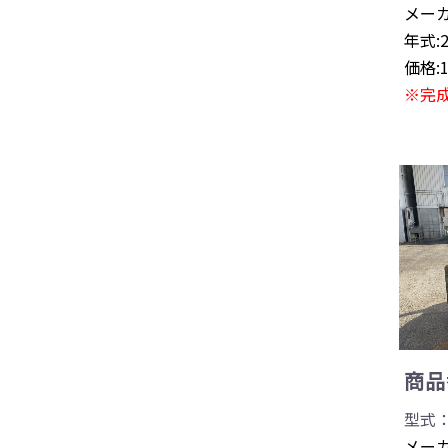
メーカ
年式:
価格:
※完
商品番
型式：0
メーカ