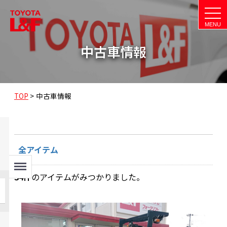
t
o
g
g
l
中古車情報
e
n
a
v
i
g
a
TOP
>
中古車情報
t
i
o
n
全アイテム
Menu
34
件
のアイテムがみつかりました。