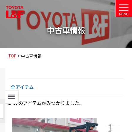
t
o
g
g
l
中古車情報
e
n
a
v
i
g
a
TOP
>
中古車情報
t
i
o
n
全アイテム
Menu
34
件
のアイテムがみつかりました。