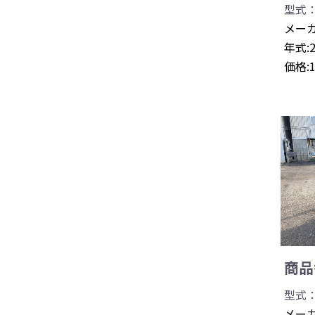
型式：
メーカ
年式:
価格:
商品番
型式：0
メーカ