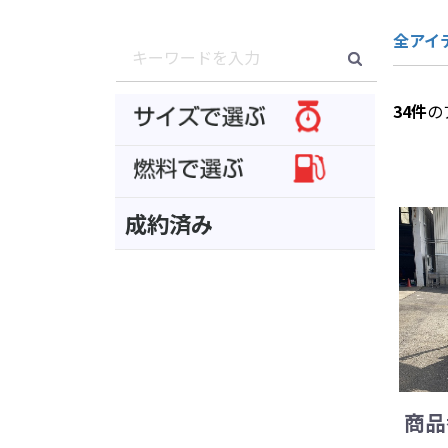
全アイ
34
件
の
成約済み
商品番