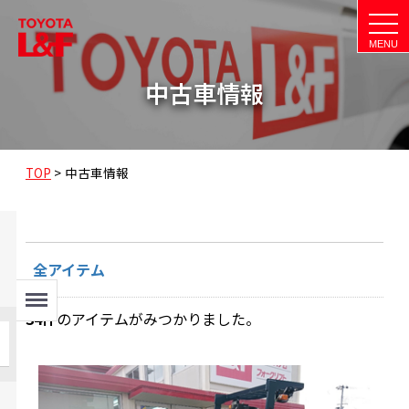
t
o
g
g
l
中古車情報
e
n
a
v
i
g
a
TOP
>
中古車情報
t
i
o
n
全アイテム
Menu
34
件
のアイテムがみつかりました。