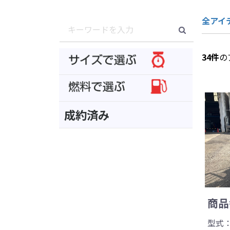
全アイ
34
件
の
成約済み
商品番
型式：