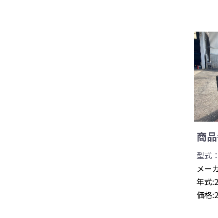
商品番
型式：
メーカ
年式:
価格: