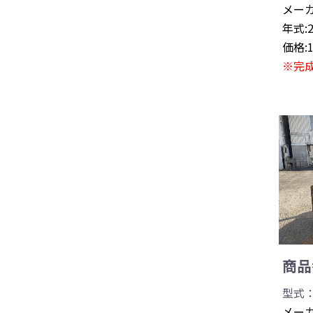
メーカ
年式:
価格:
※完
商品番
型式：0
メーカ