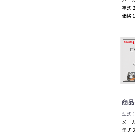
年式:
価格:
商品番
型式：
メーカ
年式: