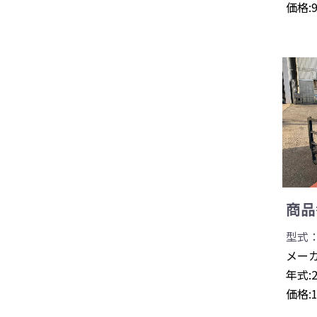
価格:
商品番
型式：
メーカ
年式:
価格: