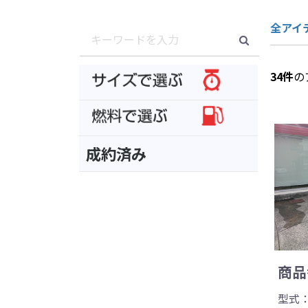
全アイ
34
件
の
成約済み
商品番
型式：