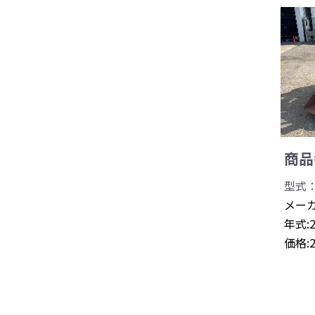
商品番
型式：
メーカ
年式:
価格: