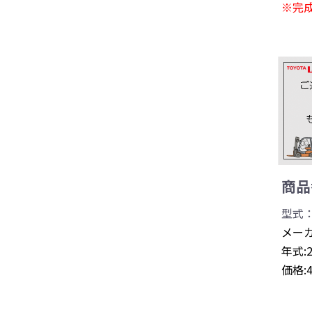
※完
商品番
型式：
メーカ
年式:
価格: