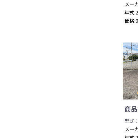
メーカ
年式:
価格:
商品番
型式：
メーカ
年式: