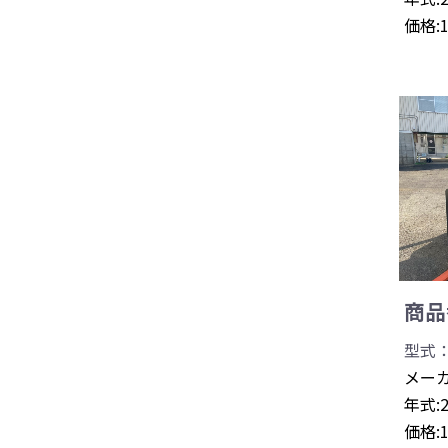
価格:
商品番
型式：0
メーカ
年式:
価格: