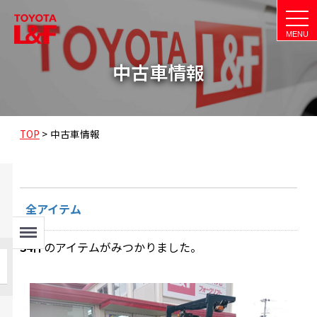
t
o
g
g
l
中古車情報
e
n
a
v
i
g
a
TOP
>
中古車情報
t
i
o
n
全アイテム
Menu
34
件
のアイテムがみつかりました。