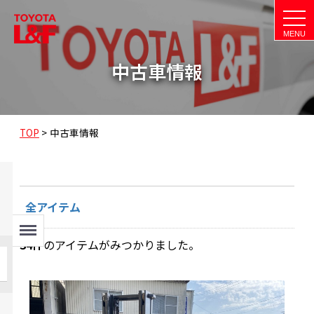
t
o
g
g
l
中古車情報
e
n
a
v
i
g
a
TOP
>
中古車情報
t
i
o
n
全アイテム
Menu
34
件
のアイテムがみつかりました。