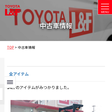
t
o
g
g
l
中古車情報
e
n
a
v
i
g
a
TOP
>
中古車情報
t
i
o
n
全アイテム
Menu
34
件
のアイテムがみつかりました。