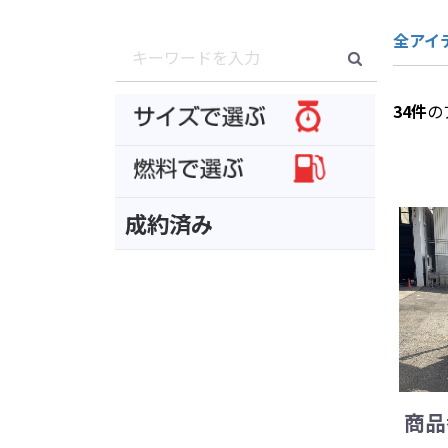
全アイ
34
件
の
成約済み
商品番