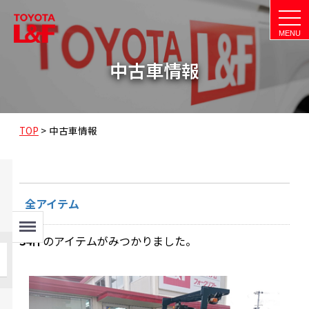
t
o
g
g
l
中古車情報
e
n
a
v
i
g
a
TOP
>
中古車情報
t
i
o
n
全アイテム
Menu
34
件
のアイテムがみつかりました。