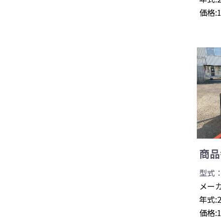
価格:
商品番
型式：0
メーカ
年式:
価格: