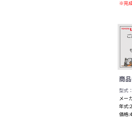
※完
商品番
型式：
メーカ
年式:
価格: