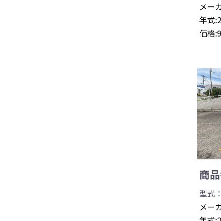
メーカ
年式:
価格:
商品番
型式：
メーカ
年式: