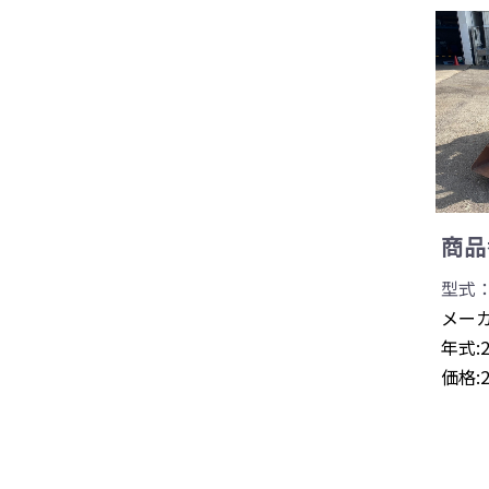
商品番
型式：
メーカ
年式:
価格: