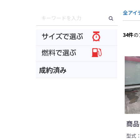
全アイ
34
件
の
成約済み
商品番
型式：