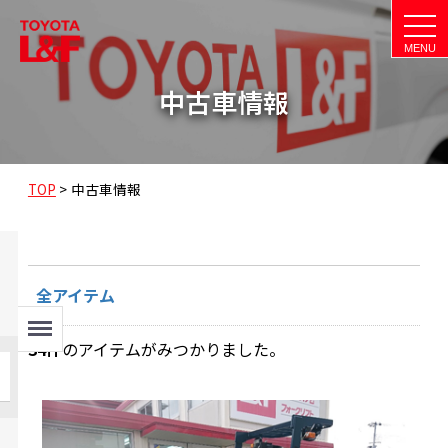
t
o
g
g
l
中古車情報
e
n
a
v
i
g
a
TOP
>
中古車情報
t
i
o
n
全アイテム
Menu
34
件
のアイテムがみつかりました。