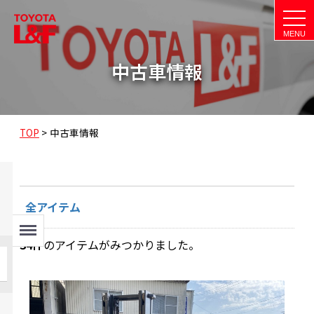
t
o
g
g
l
中古車情報
e
n
a
v
i
g
a
TOP
>
中古車情報
t
i
o
n
全アイテム
Menu
34
件
のアイテムがみつかりました。