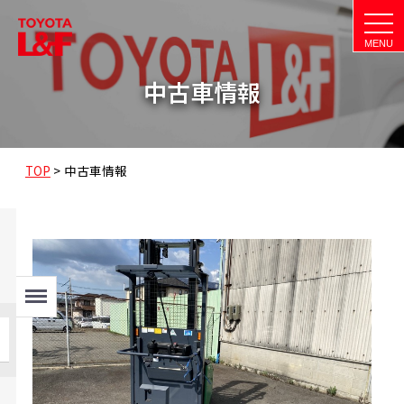
t
o
g
g
l
中古車情報
e
n
a
v
i
g
a
TOP
>
中古車情報
t
i
o
n
Menu