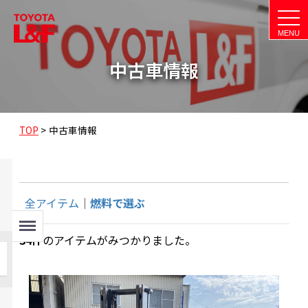
t
o
g
g
l
中古車情報
e
n
a
v
i
g
a
TOP
>
中古車情報
t
i
o
n
全アイテム
燃料で選ぶ
Menu
34
件
のアイテムがみつかりました。