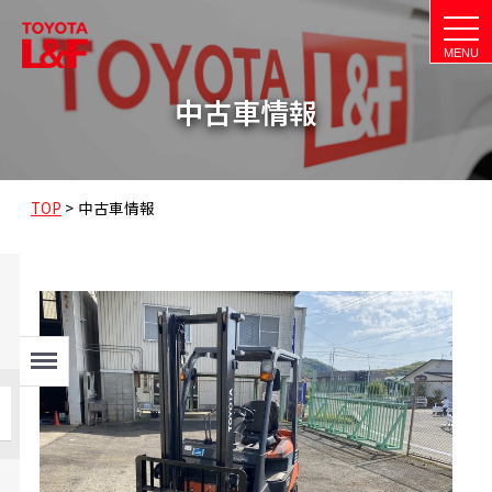
t
o
g
g
l
中古車情報
e
n
a
v
i
g
a
TOP
>
中古車情報
t
i
o
n
Menu