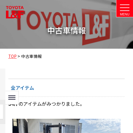
t
o
g
g
l
中古車情報
e
n
a
v
i
g
a
TOP
>
中古車情報
t
i
o
n
全アイテム
Menu
34
件
のアイテムがみつかりました。