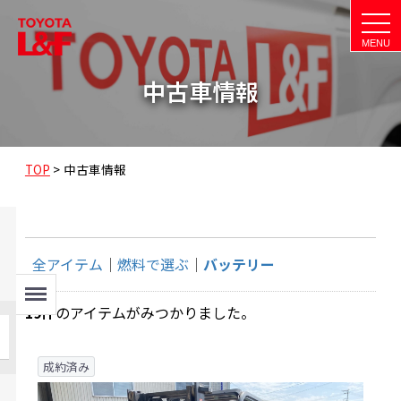
t
o
g
g
l
中古車情報
e
n
a
v
i
g
a
TOP
>
中古車情報
t
i
o
n
全アイテム
燃料で選ぶ
バッテリー
Menu
19
件
のアイテムがみつかりました。
成約済み